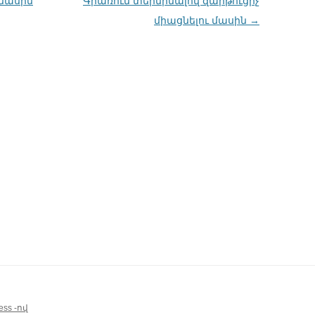
 մասին
Գրառում տերմինալով զարթուցիչ
միացնելու մասին
→
ss -ով