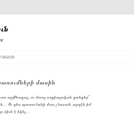
ւն
րը
ՈԴՔԱՍԹ
րառումների մասին
ւօտ արթնացայ, ու մտայ սոցիալական ցանցեր՝
յլն… Ու դեռ պատուհանի մօտ չհասած, արդէն իմ
ր ձիւն է եկել…