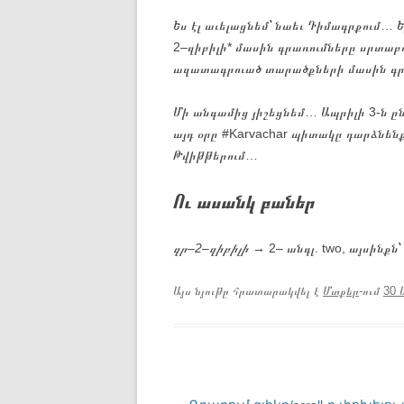
Ես էլ աւելացնեմ՝ նաեւ Դիմագրքում… 
2–զիբիլի* մասին գրառումները սրտաբո
ազատագրուած տարածքների մասին գրառ
Մի անգամից յիշեցնեմ… Ապրիլի 3-ն ը
այդ օրը #Karvachar պիտակը դարձնենք
Թվիթթերում…
Ու ասանկ բաներ
զր–2–զիբիլի
→ 2– անգլ. two, այսինքն՝
Այս նյութը հրատարակվել է
Մտքեր
-ում
30 