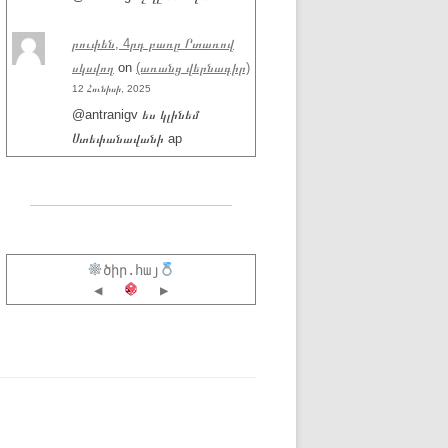
րուփեն, 4րդ բառը Րտառով
սկսվող
on
(առանց վերնագիր)
12 Հունիսի, 2025
@antranigv ես կլինեմ
Ստեփանավանի ap
ծիր.հայ
◀
▶