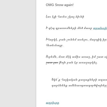
OMG Snow again!
Լաւ էլի հաւես չկայ ձիւնի
Ի դէպ գրառումների մեծ մասը
տրանսլ
Իհարկէ, բան չունեմ ասելու, մարդիկ 
հետեւեալը.
Ուրեմն, մօտ մէկ ամիս առաջ, իմ շատ ս
շատ լաւ
թոյն բան էր առաջարկել.
Եկե´ք հայկական քաղաքների ազատ
դարձնենք ամենաօգտագործվողները #
աղբիւրը