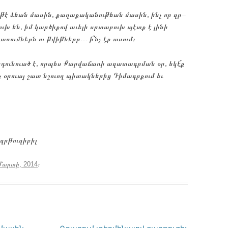
Եթէ ձեան մասին, քաղաքականութեան մասին, ինչ որ զր–
ւխ են, իմ կարծիքով աւելի սրտաբուխ պէտք է լինի
ումներն ու թվիթները… ի՞նչ էք ասում։
նդունուած է, որպես Քարվաճառի ազատագրման օր, եկէ՛ք
 օրուայ շատ նշուող պիտակներից Դիմագրքում եւ
 զրթուզիբիլ
Մարտի, 2014
։