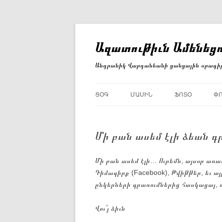
Անցնել
բովանդակությանը
Ազատութիւն Ամենեցո
Անդրանիկ Վարդանեանի ցանցային օրագի
ՑՕԳ
ՄԱՍԻՆ
ՖՈՏՕ
Փ
Մի բան ասեմ էլի ձեան գ
Մի բան ասեմ էլի… Ուրեմն, այսօր առա
Դիմագիրք (Facebook), Թվիթթեր, եւ ա
ընկերների գրառումներից հասկացայ, ո
Վու՜յ ձիւն