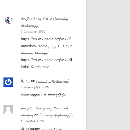
մութոտնուկ ⊽🜁
on
(առանց
վերնագիր)
5 Օգոստոսի, 2026
https://en.wikipedia.org/wiki/K
ardashev_scale բայց էս խեղճ
մարդու կեանքը՝
https://en.wikipedia.org/wiki/Ni
kolai_Kardashev
Արեգ
on
(առանց վերնագիր)
8 Սեպտեմբերի, 2025
Շատ տիրուն ա ստացվել:Ճ
րուփեն, 4րդ բառը Րտառով
սկսվող
on
(առանց վերնագիր)
13 Հունիսի, 2025
@antranigv չոլը ստեղ ա