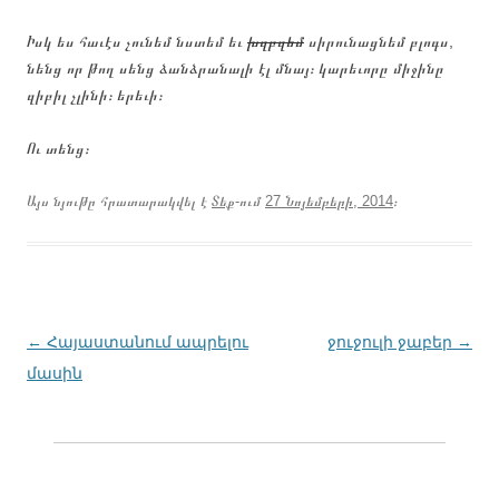
Իսկ ես հաւէս չունեմ նստեմ եւ
խզբզեմ
սիրունացնեմ բլոգս,
նենց որ թող սենց ձանձրանալի էլ մնայ։ կարեւորը միջինը
զիբիլ չլինի։ երեւի։
Ու տենց։
Այս նյութը հրատարակվել է
Տեք
-ում
27 Նոյեմբերի, 2014
։
Գրառումների
←
Հայաստանում ապրելու
ջուջուլի ջաբեր
→
նավարկումը
մասին