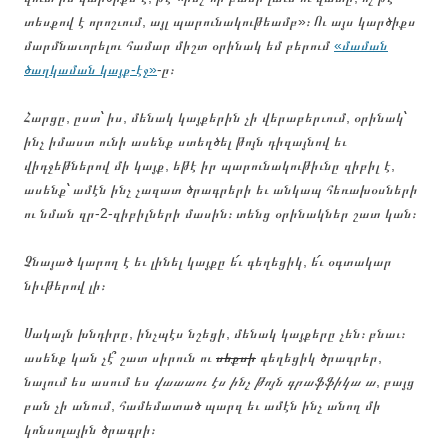
տեսքով է որոշւում, այլ պարունակութեամբ»։ Ու այս կարծիքս
մարմնաւորելու համար միշտ օրինակ եմ բերում
«մաման
ծաղկաման կայք-էջ»
-ը։
Հարցը, ըստ՝ իս, մենակ կայքերին չի վերաբերւում, օրինակ՝
ինչ իմաստ ունի ասենք ստեղծել թոյն դիզայնով եւ
վիդջեթներով մի կայք, եթէ իր պարունակութիւնը զիբիլ է,
ասենք՝ ամէն ինչ չազատ ծրագրերի եւ անկապ հեռախօսների
ու նման զր-2-զիբիլների մասին։ տենց օրինակներ շատ կան։
Չնայած կարող է եւ լինել կայքը ե՛ւ գեղեցիկ, ե՛ւ օգտակար
նիւթերով լի։
Սակայն խնդիրը, ինչպէս նշեցի, մենակ կայքերը չեն։ բնաւ։
ասենք կան չէ՞ շատ սիրուն ու
սեքսի
գեղեցիկ ծրագրեր,
նայում ես ասում ես
վաաաու էս ինչ թոյն գրաֆֆիկա ա
, բայց
բան չի անում, համեմատած պարզ եւ ամէն ինչ անող մի
կոնսոլային ծրագրի։