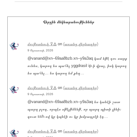
Վերջին մեկնաբանութիւններ
մութոտնուկ ⊽🜁
on
(առանց վերնագիր)
9 Օգոստոսի, 2026
@vanand@xn--69aa8bzb.xn--y9a3aq կամ եթէ դու սարք
ունես, կարող ես պահել yggdrasil ip֊ի վրայ, իսկ կարող
ես պահել… ես կարող եմ քեզ…
մութոտնուկ ⊽🜁
on
(առանց վերնագիր)
9 Օգոստոսի, 2026
@vanand@xn--69aa8bzb.xn--y9a3aq ես կանէի շատ
պարզ բլոգ, որպէս սթէյթմենթ, որ պարզ պիտի լինի։
զուտ ssh֊ով կը կպնէի ու կը խմբագրէի էդ…
մութոտնուկ ⊽🜁
on
(առանց վերնագիր)