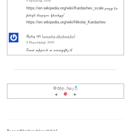
5 Օգոստոսի, 2026
https://en.wikipedia.org/wiki/Kardashev_scale բայց էս
խեղճ մարդու կեանքը՝
https://en.wikipedia.org/wiki/Nikolai_Kardashev
Արեգ
on
(առանց վերնագիր)
8 Սեպտեմբերի, 2025
Շատ տիրուն ա ստացվել:Ճ
ծիր.հայ
◀
▶
Ես քո ամենավատ մղձաւանջն եմ…