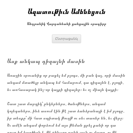
Անցնել
բովանդակությանը
Ազատութիւն Ամենեցուն
Անդրանիկ Վարդանեանի ցանցային օրագիրը
Ընտրացանկ
Ասք անկապ դիզայնի մասին
Առաջին օրուանից որ բացել եմ բլոգս, մի բան կայ, որի մասին
անգամ մտածելը անկապ եմ համարում, դա դիզայնն է, բլոգի,
եւ առհասարակ ինչ-որ կայքի դիզայնը։ եւ ոչ միայն կայքի։
Շատ շատ մարդիկ՝ ընկերներս, ծանօթներս, անգամ
կոլեգաներս, ինձ ասում էին թէ շատ ձանձրանալի է իմ բլոգը,
իր տեսքը՝ մի հատ սպիտակ թուղթ ու սեւ տառեր են, եւ վերջ։
Եւ ամէն անգամ փորձում եմ այս թեման ցրել քանի որ դա
զուտ իմ կարծիքն է, թէ «ինչ-որ բանի լաւն ու վատը, ոչ թէ