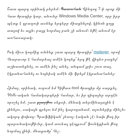
Շատ պարզ օրինակ բերեմ։
Պատուհան
Վինդոզ 7-ի օրոք մի
հատ ծրագիր կար, անունը Windows Media Center, որը իբր
պէտք է զբաղուի ասենք երգերը միացնելով, կինոն ցոյց
տալով եւ այլն։ բայց նորմալ բան չի անում։ եթէ անում էր
առհասարակ։
Իսկ միւս կողմից ունենք շատ պարզ ծրագիր՝
mplayer
, որով
հնարաւոր է համարեայ ամէն կոդեք՝ երգ թէ վիդեո բացել/
աշխատեցնել, ու ամէն ինչ անել, անգամ լրիւ շուռ տալ,
էկրանահանել ու նոյնիսկ ամէն մի ֆրեյմ էկրանահանել։
Հիմայ, օրինակ, ուզում եմ Կիթառ-tool ծրագիր մը սարքել,
ԳՆՈւ-ական համակարգերի համար, եւ իր դիզայնը արդէն
որոշել եմ, շատ
քյարթու
սեքսի, մենակ տերմինալային է
լինելու, սակայն գրելու եմ ինչ կարողանամ, տյուներից մինչեւ
ակորդ փոխող։ Գրաֆֆիկան՝ յետոյ։ էական չէ։ նախ թող իր
պարունակութիւնը, կամ տուեալ դէպքում՝ ֆունկցիան թող
նորմալ լինի, մնացածը՝ հեչ։