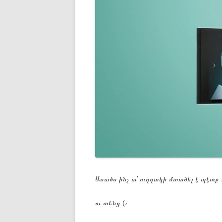
Ասածս ինչ ա՝ ուղղակի մտածել է պէտք 
ու տենց (։