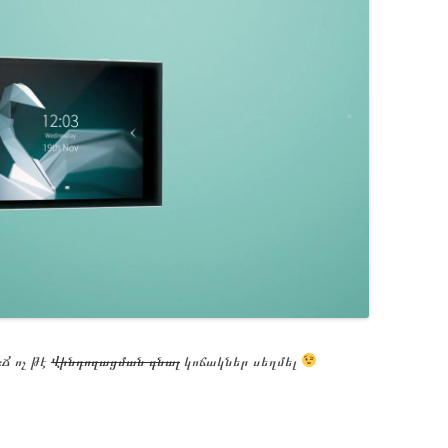
։Ճ ոչ թէ
Վինդոզացման գնալ
կոճակներ սեղմել