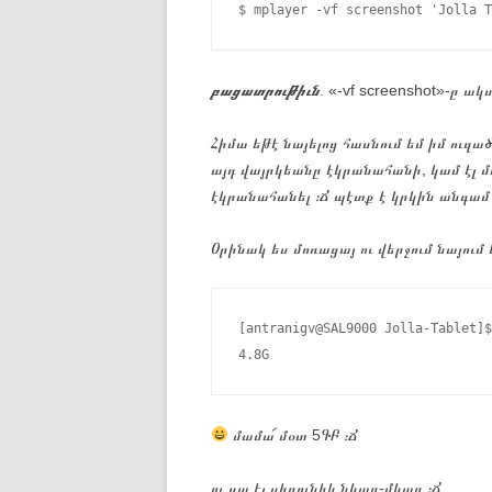
բացատրութիւն
. «-vf screenshot»-ը ա
Հիմա եթէ նայելոց հասնում եմ իմ ուզ
այդ վայրկեանը էկրանահանի, կամ էլ 
էկրանահանել ։Ճ պէտք է կրկին անգամ 
Օրինակ ես մոռացայ ու վերջում նայում 
[antranigv@SAL9000 Jolla-Tablet]$
մամա՜ մօտ 5ԳԲ ։Ճ
ու սա էլ սիրունիկ նկար-մկար ։Ճ