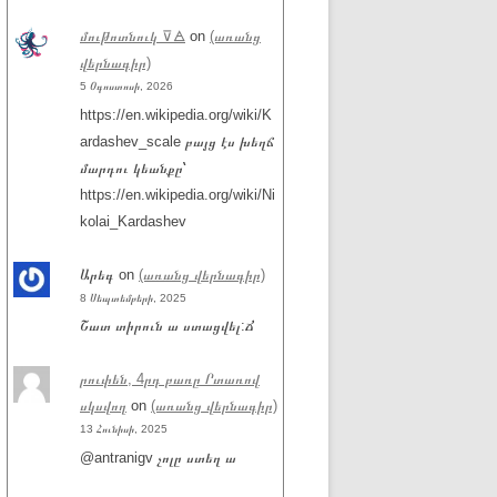
մութոտնուկ ⊽🜁
on
(առանց
վերնագիր)
5 Օգոստոսի, 2026
https://en.wikipedia.org/wiki/K
ardashev_scale բայց էս խեղճ
մարդու կեանքը՝
https://en.wikipedia.org/wiki/Ni
kolai_Kardashev
Արեգ
on
(առանց վերնագիր)
8 Սեպտեմբերի, 2025
Շատ տիրուն ա ստացվել:Ճ
րուփեն, 4րդ բառը Րտառով
սկսվող
on
(առանց վերնագիր)
13 Հունիսի, 2025
@antranigv չոլը ստեղ ա