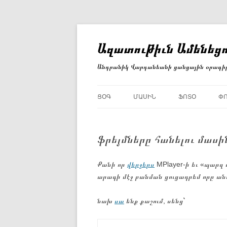
Անցնել
բովանդակությանը
Ազատութիւն Ամենեցո
Անդրանիկ Վարդանեանի ցանցային օրագի
ՑՕԳ
ՄԱՍԻՆ
ՖՈՏՕ
Փ
ֆրեյմները հանելու մասի
Քանի որ
վերջերս
MPlayer-ի եւ «պարզ 
արագի մէջ բանման ցուցադրեմ որը անո
նախ
սա
ենք քաշում, սենց՝