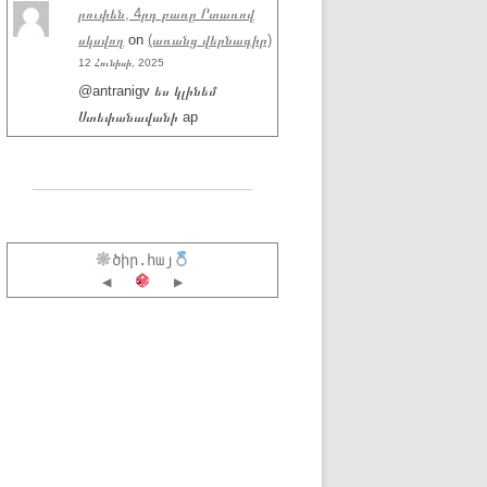
րուփեն, 4րդ բառը Րտառով
սկսվող
on
(առանց վերնագիր)
12 Հունիսի, 2025
@antranigv ես կլինեմ
Ստեփանավանի ap
ծիր.հայ
◀
▶