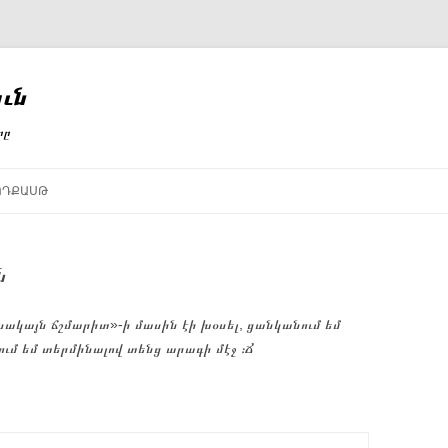
ւն
րը
ՈԴՔԱՍԹ
ն
սակայն ճշմարիտ»-ի մասին էի խօսել, ցանկանում եմ
ւմ եմ տերմինալով տենց արագի մէջ ։Ճ