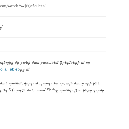
ց՝
Վիդեոյից մի քանի մաս բաժանեմ ֆրեյմների ։Ճ որ
olla Tablet
֊ից ։Ճ
ղմած պահեմ, վերջում պարզուես որ, այն մասը որի ինձ
ել S (արդէն մեծատառ՝ Shift-ը պահելով) ու ինքը գործը