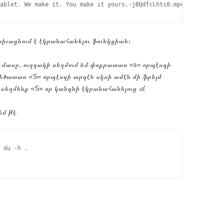
կտիւացնում է էկրանահանելու ֆունկցիան։
ած մասը, ուղղակի սեղմում եմ փոքրատառ «s» որպէսզի
մեծատառ «S» որպէսզի արդէն սկսի ամէն մի ֆրեյմ
սեղմենք «S» որ կանգնի էկրանահանելուց ։Ճ
եմ թէ.
 du -h .
