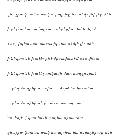
զնաչիտ ֆսյո նե տակ ուշ պլոխը նա սեվոդնիշնի ձեն
ի բիլետ նա սամալյոտ ս սերեբիստիմ կռիլոմ
շտո, վզլետայա, աստավլյաետ զեմլե լիշ ծեն
ի նիկտո նե խածել բիծ վինավատիմ բեզ վինա
ի նեկտո նե խածել ռուկամի ժառ ռազգրեբած
ա բեզ մուզիկի նա միռու սմերծ նե կռասնա
ա բեզ մուզիկի նե խոչեցա պռապադած
նո յեսլի վ կառմանե պաչկա սիգարետ
զնաչիտ ֆսյո նե տակ ուշ պլոխա նա սեվոդնիշնի ձեն