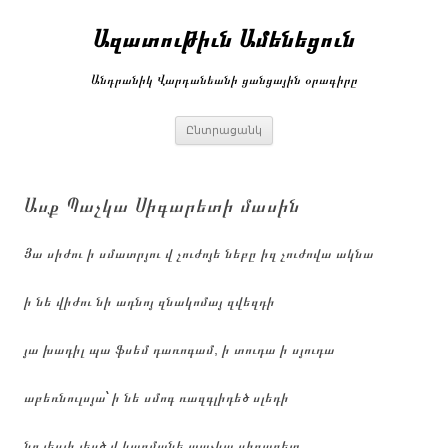
Անցնել
բովանդակությանը
Ազատութիւն Ամենեցուն
Անդրանիկ Վարդանեանի ցանցային օրագիրը
Ընտրացանկ
Ասք Պաչկա Սիգարետի մասին
Յա սիժու ի սմատրյու վ չուժոյե նեբը իզ չուժովա ակնա
ի նե վիժու նի ադնոյ զնակոմայ զվեզդի
յա խադիլ պա ֆսեմ դառոգամ, ի տուդա ի սյուդա
աբեռնուլսյա՝ ի նե սմոգ ռազգլիդեծ սլեդի
նո յեսլի յեսծ վ կառմանե պաչկա սիգարետ