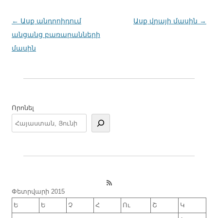
Գրառումների
←
Ասք անդրոիդում
Ասք վրայի մասին
→
նավարկումը
անցանց բառարանների
մասին
Որոնել
RSS Feed
Փետրվարի 2015
Ե
Ե
Չ
Հ
Ու
Շ
Կ