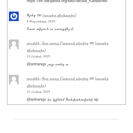
https://en.wikipedia.org/wiki/Nikolai_Kardashev
Արեգ
on
(առանց վերնագիր)
8 Սեպտեմբերի, 2025
Շատ տիրուն ա ստացվել:Ճ
րուփեն, 4րդ բառը Րտառով սկսվող
on
(առանց
վերնագիր)
13 Հունիսի, 2025
@antranigv չոլը ստեղ ա
րուփեն, 4րդ բառը Րտառով սկսվող
on
(առանց
վերնագիր)
12 Հունիսի, 2025
@antranigv ես կլինեմ Ստեփանավանի ap