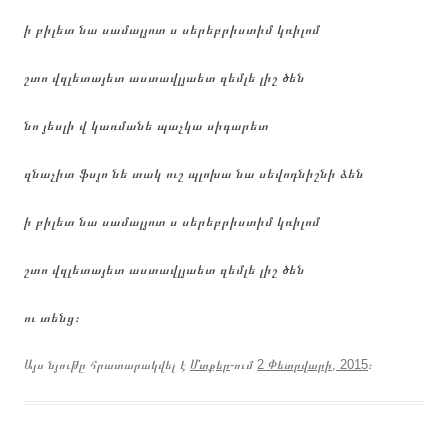
ի բիլետ նա սամալյոտ ս սերեբրիստիմ կռիլոմ
շտո վզլետայետ աստավլյաետ զեմլե լիշ ծեն
նո յեսլի վ կառմանե պաչկա սիգարետ
զնաչիտ ֆսյո նե տակ ուշ պլոխա նա սեվոդնիշնի ձեն
ի բիլետ նա սամալյոտ ս սերեբրիստիմ կռիլոմ
շտո վզլետայետ աստավլյաետ զեմլե լիշ ծեն
ու տենց։
Այս նյութը հրատարակվել է
Մտքեր
-ում
2 Փետրվարի, 2015
։