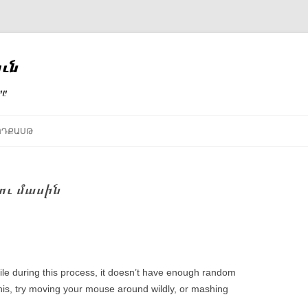
ւն
րը
ՈԴՔԱՍԹ
ու մասին
hile during this process, it doesn’t have enough random
this, try moving your mouse around wildly, or mashing