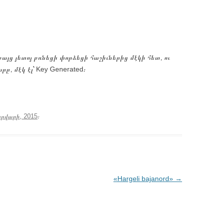
այց յետոյ բռնեցի փորձեցի հաշիւներից մէկի հետ, ու
ը, մէկ էլ՝ Key Generated։
րվարի, 2015
։
«Hargeli bajanord»
→