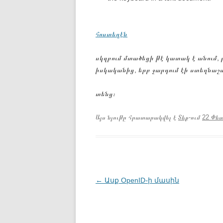
հոստեղէն
սկզբում մտածեցի թէ կատակ է անում, բ
իսկականից, երբ ջարդում էի ստեղնաշար
տենց։
Այս նյութը հրատարակվել է
Տեք
-ում
22 Փետ
Գրառումների
←
Ասք OpenID֊ի մասին
նավարկումը