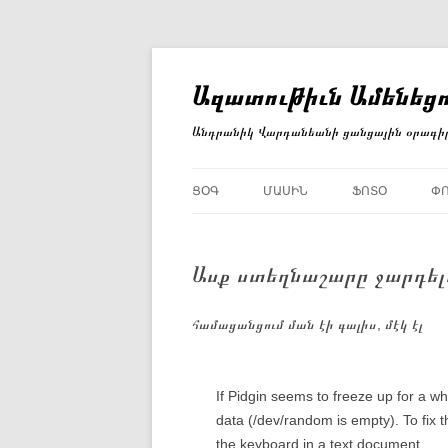
Անցնել
բովանդակությանը
Ազատութիւն Ամենեցո
Անդրանիկ Վարդանեանի ցանցային օրագի
ՑՕԳ
ՄԱՍԻՆ
ՖՈՏՕ
Փ
Ասք ստեղնաշարը ջարդել
համացանցում ման էի գալիս, մէկ էլ
If Pidgin seems to freeze up for a w
data (/dev/random is empty). To fix 
the keyboard in a text document.