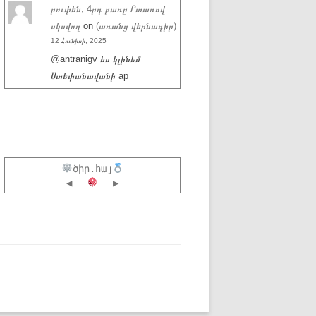
րուփեն, 4րդ բառը Րտառով
սկսվող
on
(առանց վերնագիր)
12 Հունիսի, 2025
@antranigv ես կլինեմ
Ստեփանավանի ap
ծիր.հայ
◀
▶