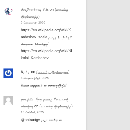
մութոտնուկ ⊽🜁
on
(առանց
վերնագիր)
5 Օգոստոսի, 2026
https://en.wikipedia.org/wiki/K
ardashev_scale բայց էս խեղճ
մարդու կեանքը՝
https://en.wikipedia.org/wiki/Ni
kolai_Kardashev
Արեգ
on
(առանց վերնագիր)
8 Սեպտեմբերի, 2025
Շատ տիրուն ա ստացվել:Ճ
րուփեն, 4րդ բառը Րտառով
սկսվող
on
(առանց վերնագիր)
13 Հունիսի, 2025
@antranigv չոլը ստեղ ա