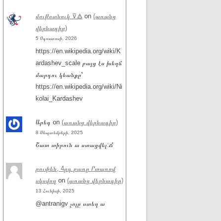
մութոտնուկ ⊽🜁
on
(առանց
վերնագիր)
5 Օգոստոսի, 2026
https://en.wikipedia.org/wiki/K
ardashev_scale բայց էս խեղճ
մարդու կեանքը՝
https://en.wikipedia.org/wiki/Ni
kolai_Kardashev
Արեգ
on
(առանց վերնագիր)
8 Սեպտեմբերի, 2025
Շատ տիրուն ա ստացվել:Ճ
րուփեն, 4րդ բառը Րտառով
սկսվող
on
(առանց վերնագիր)
13 Հունիսի, 2025
@antranigv չոլը ստեղ ա