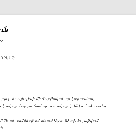
ւն
րը
ՈԴՔԱՍԹ
 բլոգ, եւ այնպիսի մի հարթակով, որ կարողանայ
սա է պէտք մարդու համար։ սա պէտք է լինէր համացանց։
ՌՍՍ-ով, քոմմենթ եմ անում OpenID-ով, եւ չաթվում
մ։