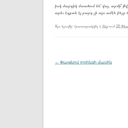
իսկ մարդիկ մտածում են՝ վայ, արժի՞ թ
արեւ էդքան էլ բարդ չի այս ամէն ինչ
Այս նյութը հրատարակվել է
Տեք
-ում
20 Փետ
Գրառումների
←
Փայթնով լոդինգի մասին
նավարկումը