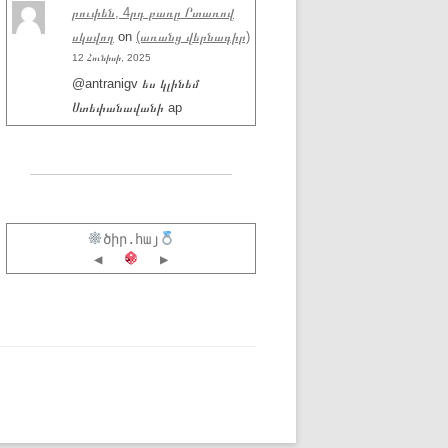
րուփեն, 4րդ բառը Րտառով
սկսվող
on
(առանց վերնագիր)
12 Հունիսի, 2025
@antranigv ես կլինեմ
Ստեփանավանի ap
ծիր.հայ
◀
▶