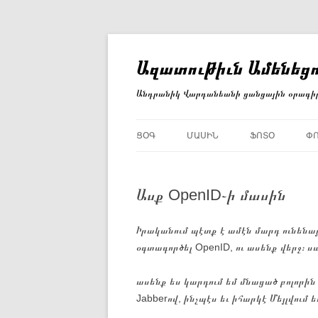
Անցնել
բովանդակությանը
Ազատութիւն Ամենեցո
Անդրանիկ Վարդանեանի ցանցային օրագի
ՑՕԳ
ՄԱՍԻՆ
ՖՈՏՕ
Փ
Ասք OpenID֊ի մասին
Իրականում պէտք է ամէն մարդ ունենայ
օգտագործել OpenID, ու ասենք վերջ։ 
ասենք ես կարդում եմ մնացած բոլորին 
Jabberով, ինչպէս եւ իհարկէ Մեյլվում ե