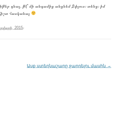
վիթեր գնալ, թէ՞ մի անգամից անցնեմ Ջփլուս։ տենց։ իմ
ը ճիշտ հասկանալ
րվարի, 2015
։
Ասք ստեղնաշարը ջարդելու մասին
→