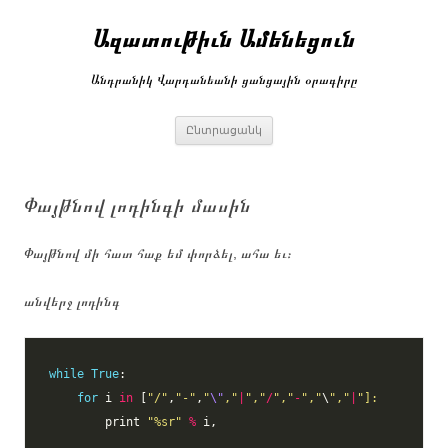
Անցնել
բովանդակությանը
Ազատութիւն Ամենեցուն
Անդրանիկ Վարդանեանի ցանցային օրագիրը
Ընտրացանկ
Փայթնով լոդինգի մասին
Փայթնով մի հատ հաք եմ փորձել, ահա եւ։
անվերջ լոդինգ
while
True
for
 i 
in
 [
"/"
,
"-"
,
"
\"
,"
|
","
/
","
-
","
\
","
|
"]:
        print 
"
%s
r"
%