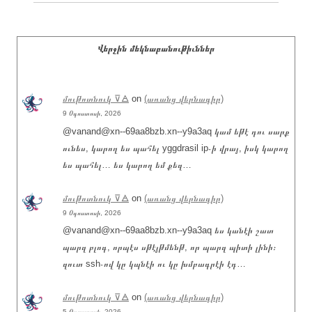
Վերջին մեկնաբանութիւններ
մութոտնուկ ⊽🜁
on
(առանց վերնագիր)
9 Օգոստոսի, 2026
@vanand@xn--69aa8bzb.xn--y9a3aq կամ եթէ դու սարք
ունես, կարող ես պահել yggdrasil ip֊ի վրայ, իսկ կարող
ես պահել… ես կարող եմ քեզ…
մութոտնուկ ⊽🜁
on
(առանց վերնագիր)
9 Օգոստոսի, 2026
@vanand@xn--69aa8bzb.xn--y9a3aq ես կանէի շատ
պարզ բլոգ, որպէս սթէյթմենթ, որ պարզ պիտի լինի։
զուտ ssh֊ով կը կպնէի ու կը խմբագրէի էդ…
մութոտնուկ ⊽🜁
on
(առանց վերնագիր)
5 Օգոստոսի, 2026