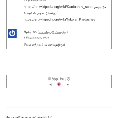
https://en.wikipedia.org/wiki/Kardashev_scale բայց էս
խեղճ մարդու կեանքը՝
https://en.wikipedia.org/wiki/Nikolai_Kardashev
Արեգ
on
(առանց վերնագիր)
8 Սեպտեմբերի, 2025
Շատ տիրուն ա ստացվել:Ճ
ծիր.հայ
◀
▶
Ես քո ամենավատ մղձաւանջն եմ…