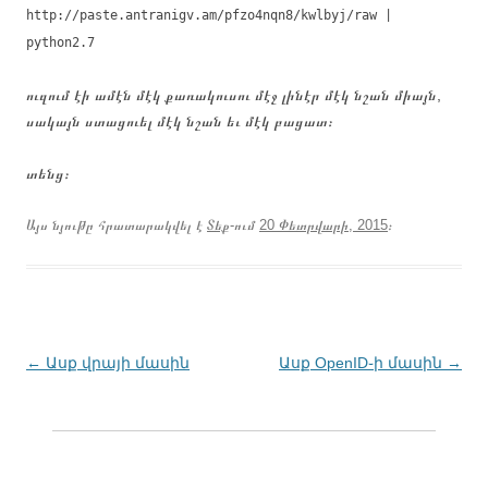
http://paste.antranigv.am/pfzo4nqn8/kwlbyj/raw |
python2.7
ուզում էի ամէն մէկ քառակուսու մէջ լինէր մէկ նշան միայն,
սակայն ստացուել մէկ նշան եւ մէկ բացատ։
տենց։
Այս նյութը հրատարակվել է
Տեք
-ում
20 Փետրվարի, 2015
։
Գրառումների
←
Ասք վրայի մասին
Ասք OpenID֊ի մասին
→
նավարկումը