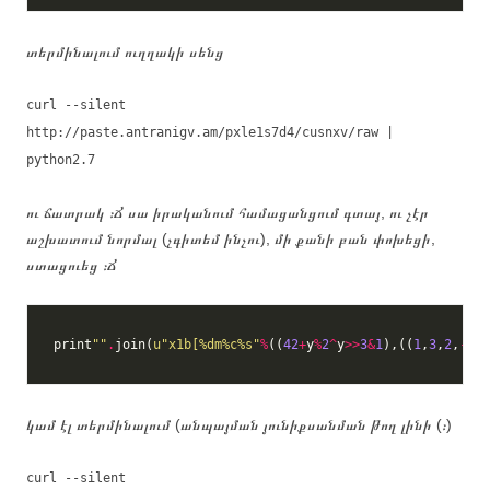
տերմինալում ուղղակի սենց
curl --silent
http://paste.antranigv.am/pxle1s7d4/cusnxv/raw |
python2.7
ու ճատրակ ։Ճ սա իրականում համացանցում գտայ, ու չէր
աշխատում նորմալ (չգիտեմ ինչու), մի քանի բան փոխեցի,
ստացուեց ։Ճ
print
""
.
join(
u
"x1b[
%d
m
%c%s
"
%
((
42
+
y
%
2
^
y
>>
3
&
1
),((
1
,
3
,
2
,
-
1
,
0
կամ էլ տերմինալում (անպայման յունիքսանման թող լինի (։)
curl --silent