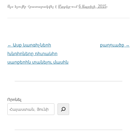
Այս նյութը հրատարակվել է
Մտքեր
-ում
6 Ապրիլի, 2015
։
Գրառումների
←
Ասք կարգիչների
քաղուածք
→
նավարկումը
խնդիրները դիւրակիր
սարքերին տանելու մասին
Որոնել