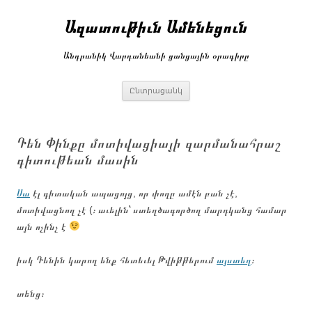
Անցնել
բովանդակությանը
Ազատութիւն Ամենեցուն
Անդրանիկ Վարդանեանի ցանցային օրագիրը
Ընտրացանկ
Դեն Փինքը մոտիվացիայի զարմանահրաշ
գիտութեան մասին
Սա
էլ գիտական ապացոյց, որ փողը ամէն բան չէ,
մոտիվացնող չէ (։ աւելին՝ ստեղծագործող մարդկանց համար
այն ոչինչ է
իսկ Դենին կարող ենք հետեւել Թվիթթերում
այստեղ
։
տենց։