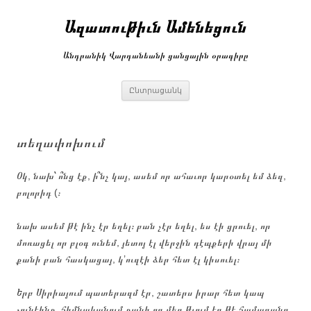
Անցնել
բովանդակությանը
Ազատութիւն Ամենեցուն
Անդրանիկ Վարդանեանի ցանցային օրագիրը
Ընտրացանկ
տեղափոխում
Օկ, նախ՝ ո՞նց էք, ի՞նչ կայ, ասեմ որ ահաւոր կարօտել եմ ձեզ,
բոլորիդ (։
նախ ասեմ թէ ինչ էր եղել։ բան չէր եղել, ես էի ցրուել, որ
մոռացել որ բլօգ ունեմ, յետոյ էլ վերջին դէպքերի վրայ մի
քանի բան հասկացայ, կ’ուզէի ձեր հետ էլ կիսուել։
Երբ Սիրիայում պատերազմ էր, շատերս իրար հետ կապ
չունէինք, հիմնականում քանի որ մեզ թւում էր թէ համացանց