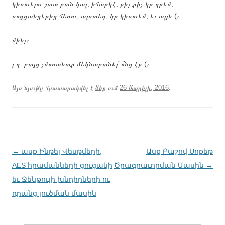
կիսուելու շատ բան կայ, իհարկէ, քիչ քիչ կը գրեմ,
սոցցանցերից հեռու, այստեղ, կը կիսուեմ, եւ այլն (։
մինչ։
յ.գ. բայց չմոռանաք մեկնաբանել՝ ո՞նց էք (։
Այս նյութը հրատարակվել է
Տեք
-ում
26 Ապրիլի, 2016
։
Գրառումների
←
ասք Ինթել Վեսթմերի,
Ասք Բաշով Սոքեթ
նավարկումը
AES հրամանների ցուցակի
Ծրագրաւորման Մասին
→
եւ Ջենթույի խնդիրների ու
դրանց լուծման մասին