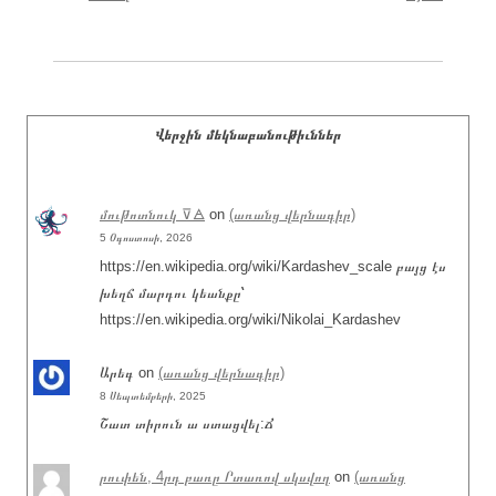
Վերջին մեկնաբանութիւններ
մութոտնուկ ⊽🜁
on
(առանց վերնագիր)
5 Օգոստոսի, 2026
https://en.wikipedia.org/wiki/Kardashev_scale բայց էս
խեղճ մարդու կեանքը՝
https://en.wikipedia.org/wiki/Nikolai_Kardashev
Արեգ
on
(առանց վերնագիր)
8 Սեպտեմբերի, 2025
Շատ տիրուն ա ստացվել:Ճ
րուփեն, 4րդ բառը Րտառով սկսվող
on
(առանց