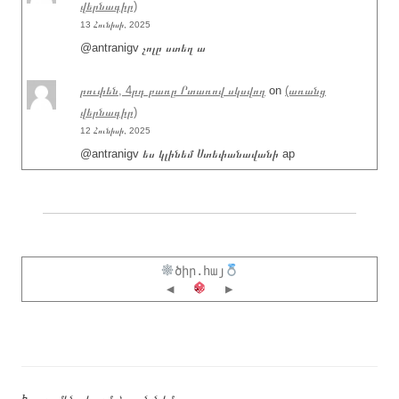
վերնագիր)
13 Հունիսի, 2025
@antranigv չոլը ստեղ ա
րուփեն, 4րդ բառը Րտառով սկսվող
on
(առանց
վերնագիր)
12 Հունիսի, 2025
@antranigv ես կլինեմ Ստեփանավանի ap
ծիր.հայ
◀
▶