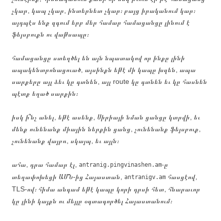
չկար, կապ չկար, ինտերնետ չկար։ բայց իրականում կար։
այդպէս ենք զգում երբ մեր համար համացանցը լինում է
ֆեյսբուքն ու վաթսապը։
համացանցը ստեղծել են այն նպատակով որ ինքը լինի
ապակենտրոնացուած, այսինքն եթէ մի կապը խզեն, ապա
սարքերը այլ ձեւ կը գտնեն, այլ route կը գտնեն եւ կը հասնեն
պէտք եղած սարքին։
իսկ ի՞նչ անել, եթէ ասենք, Սիրիայի նման ցանցը կտրվի, եւ
մենք ունենանք միային ներքին ցանց, չունենանք ֆեյսբուք,
չունենանք վայբռ, սկայպ, եւ այլն։
ահա, դրա համար էլ,
֊ը
antranig.pingvinashen.am
տեղափոխեցի ԱՄՆ-ից Հայաստան,
հասցէով,
antranigv.am
TLS-ով։ հիմա անգամ եթէ կապը կորի դրսի հետ, հնարաւոր
կը լինի կայքն ու մեյլը օգտագործել Հայաստանում։