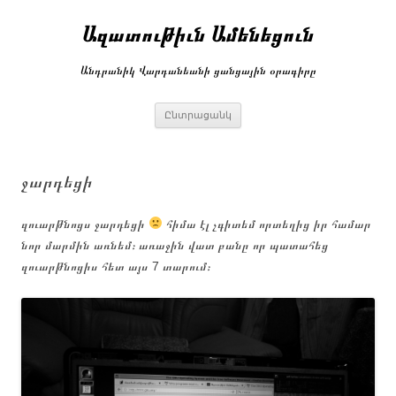
Անցնել
բովանդակությանը
Ազատութիւն Ամենեցուն
Անդրանիկ Վարդանեանի ցանցային օրագիրը
Ընտրացանկ
ջարդեցի
զուարթնոցս ջարդեցի
հիմա էլ չգիտեմ որտեղից իր համար
նոր մարմին առնեմ։ առաջին վատ բանը որ պատահեց
զուարթնոցիս հետ այս 7 տարում։