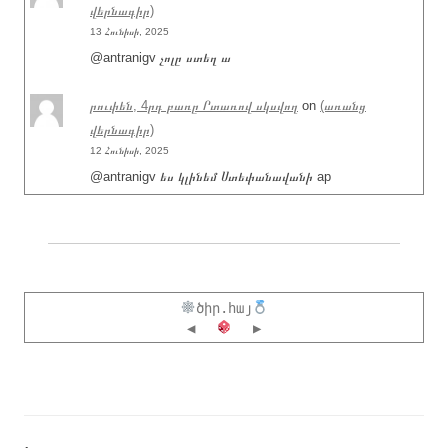
վերնագիր)
13 Հունիսի, 2025
@antranigv չոլը ստեղ ա
րուփեն, 4րդ բառը Րտառով սկսվող
on
(առանց
վերնագիր)
12 Հունիսի, 2025
@antranigv ես կլինեմ Ստեփանավանի ap
ծիր.հայ
◀
▶