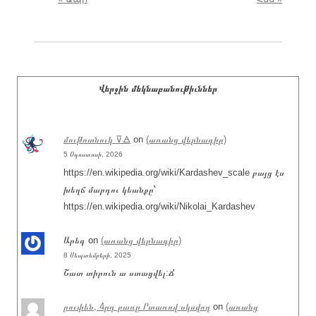
Վերջին մեկնաբանութիւններ
մութոտնուկ ⊽🜁
on
(առանց վերնագիր)
5 Օգոստոսի, 2026
https://en.wikipedia.org/wiki/Kardashev_scale բայց էս
խեղճ մարդու կեանքը՝
https://en.wikipedia.org/wiki/Nikolai_Kardashev
Արեգ
on
(առանց վերնագիր)
8 Սեպտեմբերի, 2025
Շատ տիրուն ա ստացվել:Ճ
րուփեն, 4րդ բառը Րտառով սկսվող
on
(առանց