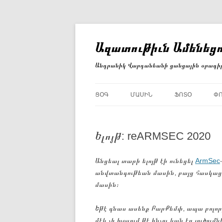
Անցնել
բովանդակությանը
Ազատութիւն Ամենեցո
Անդրանիկ Վարդանեանի ցանցային օրագի
ՑՕԳ
ՄԱՍԻՆ
ՖՈՏՕ
Փ
Ելոյթ: reARMSEC 2020
Անցեալ տարի ելոյթ էի ունեցել
ArmSec
անվտանգութեան մասին, բայց հասկացա
մասին։
Եթէ գնաս ասենք ԲարՔեմփ, ապա բոլորը 
մէկ չի խօսում թէ ինչու կան էդ լուծում