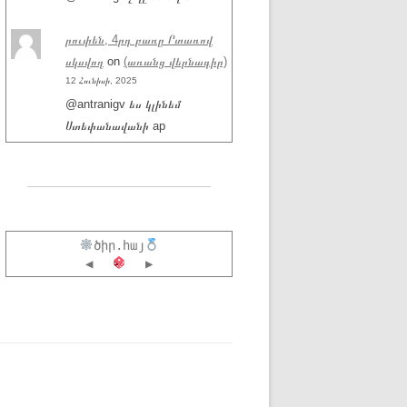
րուփեն, 4րդ բառը Րտառով
սկսվող
on
(առանց վերնագիր)
12 Հունիսի, 2025
@antranigv ես կլինեմ
Ստեփանավանի ap
ծիր.հայ
◀
▶