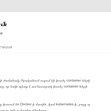
ւն
րը
ՈԴՔԱՍԹ
֊ի ժամանակ։ Իրականում ուզում էի խօսել container֊ների
յ, որ նախ պէտք է առհասարակ խօսել container֊ների
խօսում են Docker֊ի մասին, կամ kubernetes֊ի, բայց ոչ
ները ու որն ա իրանց անցեալը։