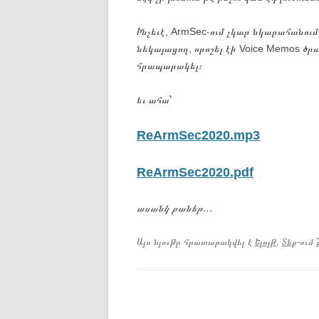
Ինչեւէ, ArmSec֊ում չկար նկարահանում
նեկայացող, որոշել էի Voice Memos ծ
հրապարակել։
եւ ահա՝
ReArmSec2020.mp3
ReArmSec2020.pdf
ասանկ բաներ…
Այս նյութը հրատարակվել է
Ելոյթ
,
Տեք
-ում