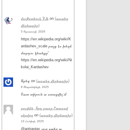
մութոտնուկ ⊽🜁
on
(առանց
վերնագիր)
5 Օգոստոսի, 2026
https://en.wikipedia.org/wiki/K
ardashev_scale բայց էս խեղճ
մարդու կեանքը՝
https://en.wikipedia.org/wiki/Ni
kolai_Kardashev
Արեգ
on
(առանց վերնագիր)
8 Սեպտեմբերի, 2025
Շատ տիրուն ա ստացվել:Ճ
րուփեն, 4րդ բառը Րտառով
սկսվող
on
(առանց վերնագիր)
13 Հունիսի, 2025
@antranigv չոլը ստեղ ա