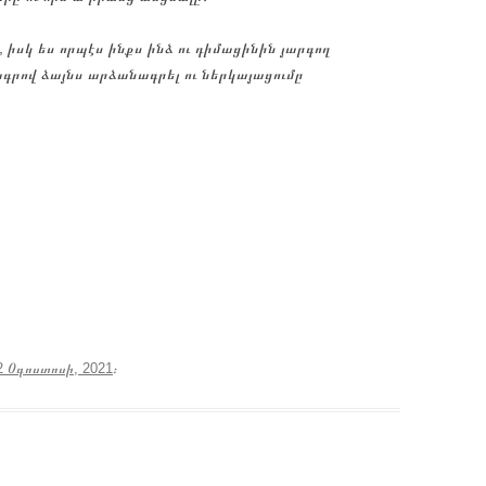
, իսկ ես որպէս ինքս ինձ ու դիմացինին յարգող
րագրով ձայնս արձանագրել ու ներկայացումը
2 Օգոստոսի, 2021
։