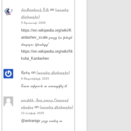
մութոտնուկ ⊽🜁
on
(առանց
վերնագիր)
5 Օգոստոսի, 2026
https://en.wikipedia.org/wiki/K
ardashev_scale բայց էս խեղճ
մարդու կեանքը՝
https://en.wikipedia.org/wiki/Ni
kolai_Kardashev
Արեգ
on
(առանց վերնագիր)
8 Սեպտեմբերի, 2025
Շատ տիրուն ա ստացվել:Ճ
րուփեն, 4րդ բառը Րտառով
սկսվող
on
(առանց վերնագիր)
13 Հունիսի, 2025
@antranigv չոլը ստեղ ա