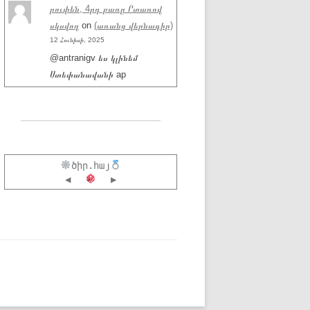
րուփեն, 4րդ բառը Րտառով
սկսվող
on
(առանց վերնագիր)
12 Հունիսի, 2025
@antranigv ես կլինեմ
Ստեփանավանի ap
ծիր.հայ
◀
▶