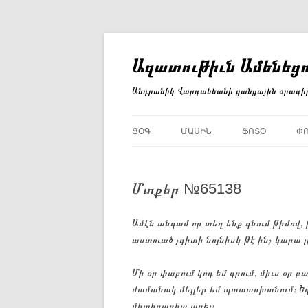
Անցնել
բովանդակությանը
Ազատութիւն Ամենեցո
Անդրանիկ Վարդանեանի ցանցային օրագի
ՑՕԳ
ՄԱՍԻՆ
ՖՈՏՕ
Փ
Մտքեր №65138
Ամէն անգամ որ տեղ ենք գնում թիմով, ի
աստուած չգիտի նոյնիսկ թէ ինչ կարա լ
Մի օր փաբում կոդ եմ գրում, միւս օր բ
ժամանակ մեյլեր եմ պատասխանում։ Եղե
միտիգացիա արել։