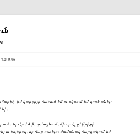
ւն
րը
ՈԴՔԱՍԹ
հարկէ, իմ կարգիչը հանում եմ ու սկսում եմ գործ անել։
ինի։
արում սերւէր եմ թարմացնում, մի օր էլ ընթրիքի
լ ա նոյնիսկ, որ հաց ուտելու ժամանակ հարցակում եմ