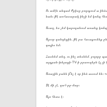
Ու ամէն անգամ Քրիսը բողոքում ա ինձա
նաեւ թէ առհասարակ ինչի եմ կոմպ հե
Աւաղ, ես չեմ կարողանում առանց կոմպ
Այսօր զանգեցին, թէ բա հաւաքուենք ըն
գալիս եմ։
Հասնեմ տեղ, ու ինչ տեսնեմ. բոլորը պան
այդքան֊խելացի֊TV֊ի բրաուզերն էլ չի 
Առաջին բանն ի՞նչ է որ ինձ ասում են։ 
Չէ մի չէ, զահ֊րը֊մար։
Այո հետս է։