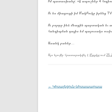
Իմ պատասխանը՞. «Է ապուշներ 4 հոգիով 
Ու ես միացուցի իմ ՄակԲուկը իրենց TV֊
Ու բոլորը ինձ մնացին պարտական եւ ա
հանդիպման գալիս եմ պայուսակս ուսի
Ասանկ բաներ…
Այս նյութը հրատարակվել է
Մտքեր
-ում
25 
Գրառումների
←
Կիսալեցուն֊կիսապարապ
նավարկումը