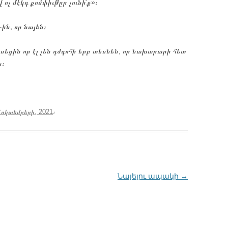
ոչ մէկդ քոմփիւթըր չունի՞ք»։
ին, որ նայեն։
սեցին որ էլ չեն դժգոհի երբ տեսնեն, որ նախարարի հետ
ս։
Հոկտեմբերի, 2021
։
Նայելու ապակի
→