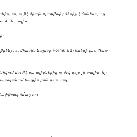
նից, որ, ոչ թէ միայն «լափթոփդ հերիք է հանես», այլ
տս ման տալիս։
ի։
թրենք, ու միասին նայենք Formula 1։ Ասեցի լաւ, հեսա
իկում են։ Թէ բա ալիքներից ոչ մէկ ցոյց չի տալիս, Ոչ֊
կարողանում կայքից բան ցոյց տայ։
«Լափթոփդ հե՞տդ է»։