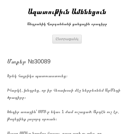
Անցնել
բովանդակությանը
Ազատութիւն Ամենեցուն
Անդրանիկ Վարդանեանի ցանցային օրագիրը
Ընտրացանկ
Մտքեր №30089
Երեկ հայրիկս պատուաստուեց։
Իհարկէ, խնդրեց, որ իր հեռախօսի մէջ ներբեռնեմ ԱրՄեդի
ծրագիրը։
Խնդիր առաջին՝ ՍՄՍ֊ը եկաւ 1 ժամ ուշացած։ Արդէն ուշ էր,
թողեցինք յաջորդ օրուան։
Այսօր ՍՄՍ֊ը նորմալ հասաւ, բայց արի ու տես, որ