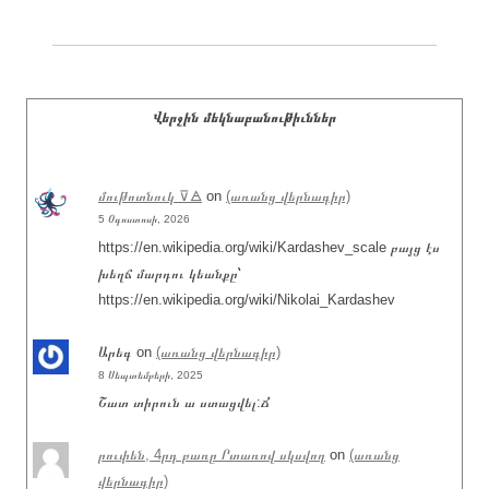
Վերջին մեկնաբանութիւններ
մութոտնուկ ⊽🜁
on
(առանց վերնագիր)
5 Օգոստոսի, 2026
https://en.wikipedia.org/wiki/Kardashev_scale բայց էս
խեղճ մարդու կեանքը՝
https://en.wikipedia.org/wiki/Nikolai_Kardashev
Արեգ
on
(առանց վերնագիր)
8 Սեպտեմբերի, 2025
Շատ տիրուն ա ստացվել:Ճ
րուփեն, 4րդ բառը Րտառով սկսվող
on
(առանց
վերնագիր)