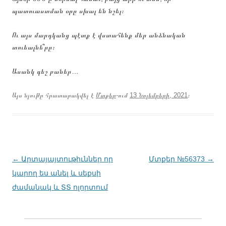
պատուաստման օրը սխալ են նշել։
Ու այս մարդկանց պէտք է վստահենք մեր անձնական
տուեալնե՞րը։
Ասանկ գեշ բաներ…
Այս նյութը հրատարակվել է
Մտքեր
-ում
13 Նոյեմբերի, 2021
։
Գրառումների
←
Արտայայտութիւններ որ
Մտքեր №56373
→
նավարկումը
կարող ես անել և սեքսի
ժամանակ և ՏՏ ոլորտում