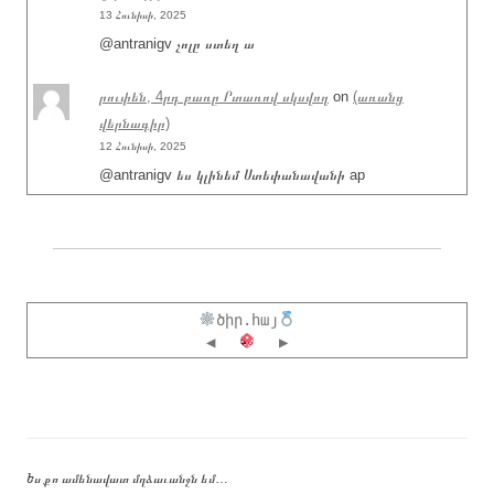
13 Հունիսի, 2025
@antranigv չոլը ստեղ ա
րուփեն, 4րդ բառը Րտառով սկսվող
on
(առանց
վերնագիր)
12 Հունիսի, 2025
@antranigv ես կլինեմ Ստեփանավանի ap
ծիր.հայ
◀
▶
Ես քո ամենավատ մղձաւանջն եմ…