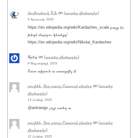
մութոտնուկ ⊽🜁
on
(առանց վերնագիր)
5 Օգոստոսի, 2026
https://en.wikipedia.org/wiki/Kardashev_scale բայց էս
խեղճ մարդու կեանքը՝
https://en.wikipedia.org/wiki/Nikolai_Kardashev
Արեգ
on
(առանց վերնագիր)
8 Սեպտեմբերի, 2025
Շատ տիրուն ա ստացվել:Ճ
րուփեն, 4րդ բառը Րտառով սկսվող
on
(առանց
վերնագիր)
13 Հունիսի, 2025
@antranigv չոլը ստեղ ա
րուփեն, 4րդ բառը Րտառով սկսվող
on
(առանց
վերնագիր)
12 Հունիսի, 2025