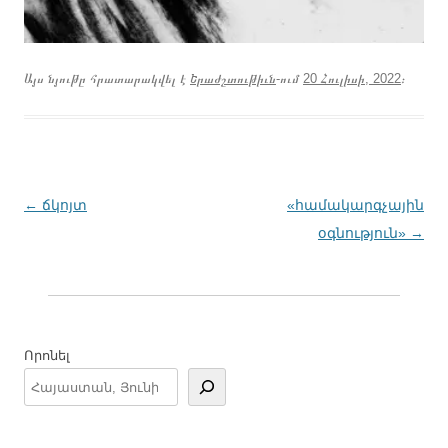
Այս նյութը հրատարակվել է
Երաժշտութիւն
-ում
20 Հուլիսի, 2022
։
Գրառումների
←
ճկոյտ
«համակարգչային
նավարկումը
օգնություն»
→
Որոնել