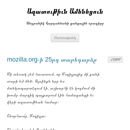
Անցնել
բովանդակությանը
Ազատութիւն Ամենեցուն
Անդրանիկ Վարդանեանի ցանցային օրագիրը
Ընտրացանկ
mozilla.org֊ի 25րդ տարեդարձը
ՀՂՈՒՄ
Մի տեսակ չեմ հաւատում, որ Մօզիլլայից մի քանի
տարի եմ մեծ։ Այսինքն երբ ես
մանկապարտէզում էի, աշխարհի էն կողմում մի
խումբ մարդիկ պայքարում էին համացանցի եւ
վեբի ազատութեան համար։
Շնորհաւո՛ր, Մոզիլլա։
Շնորհակալ եմ, Զաւինսկի։