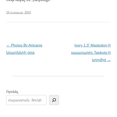
24 Հունվարի, 2023
Գրառումների
←
Photos By Antranig
Ivory 1.0՝ Mastodon֊ի
նավարկումը
նկարների ցօգ
սպասառու Tapbots֊ի
կողմից
→
Որոնել