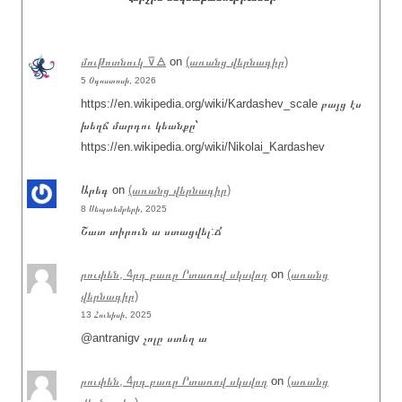
մութոտնուկ ⊽🜁
on
(առանց վերնագիր)
5 Օգոստոսի, 2026
https://en.wikipedia.org/wiki/Kardashev_scale բայց էս
խեղճ մարդու կեանքը՝
https://en.wikipedia.org/wiki/Nikolai_Kardashev
Արեգ
on
(առանց վերնագիր)
8 Սեպտեմբերի, 2025
Շատ տիրուն ա ստացվել:Ճ
րուփեն, 4րդ բառը Րտառով սկսվող
on
(առանց
վերնագիր)
13 Հունիսի, 2025
@antranigv չոլը ստեղ ա
րուփեն, 4րդ բառը Րտառով սկսվող
on
(առանց