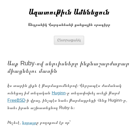
Անցնել
բովանդակությանը
Ազատութիւն Ամենեցուն
Անդրանիկ Վարդանեանի ցանցային օրագիրը
Ընտրացանկ
Ասք Ruby֊ով սերւիսները ինքնաշարժաբար
միացնելու մասին
Էս տարին լիքն է թարմացումներով։ Վերջապէս ժամանակ
ունեցայ իմ տեղական
Huginn
֊ը տեղափոխել աւելի թարմ
FreeBSD
֊ի վրայ, ինչպէս նաեւ թարմացրեցի հենց Huginn֊ը,
նաեւ իրան աշխատեցնող Ruby֊ն։
Ինչեւէ,
նորայր
ը բողոքում էր որ՝