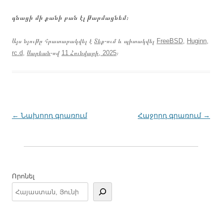
գնացի մի քանի բան էլ թարմացնեմ։
Այս նյութը հրատարակվել է
Տեք
-ում և պիտակվել
FreeBSD
,
Huginn
,
rc.d
,
Սարեան
-ով
11 Հունվարի, 2025
։
Գրառումների
←
Նախորդ գրառում
Հաջորդ գրառում
→
նավարկումը
Որոնել