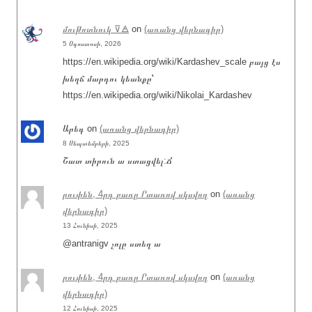
մութոտնուկ ⊽🜁
on
(առանց վերնագիր)
5 Օգոստոսի, 2026
https://en.wikipedia.org/wiki/Kardashev_scale բայց էս
խեղճ մարդու կեանքը՝
https://en.wikipedia.org/wiki/Nikolai_Kardashev
Արեգ
on
(առանց վերնագիր)
8 Սեպտեմբերի, 2025
Շատ տիրուն ա ստացվել:Ճ
րուփեն, 4րդ բառը Րտառով սկսվող
on
(առանց
վերնագիր)
13 Հունիսի, 2025
@antranigv չոլը ստեղ ա
րուփեն, 4րդ բառը Րտառով սկսվող
on
(առանց
վերնագիր)
12 Հունիսի, 2025