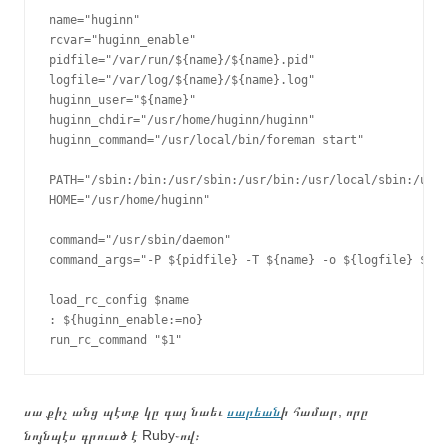
name="huginn"

rcvar="huginn_enable"

pidfile="/var/run/${name}/${name}.pid"

logfile="/var/log/${name}/${name}.log"

huginn_user="${name}"

huginn_chdir="/usr/home/huginn/huginn"

huginn_command="/usr/local/bin/foreman start"

PATH="/sbin:/bin:/usr/sbin:/usr/bin:/usr/local/sbin:/usr/
HOME="/usr/home/huginn"

command="/usr/sbin/daemon"

command_args="-P ${pidfile} -T ${name} -o ${logfile} ${hu
load_rc_config $name

: ${huginn_enable:=no}

run_rc_command "$1"
սա քիչ անց պէտք կը գայ նաեւ
սարեան
ի համար, որը
նոյնպէս գրուած է Ruby֊ով։