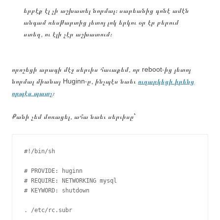
երբէք էլ չի աշխատել նորմալ։ սարեանից գոնէ ամէն
անգամ ռեսթարտից յետոյ լոկ երկու օր էր բերում
ստեղ, ու էլի չէր աշխատում։
որոշեցի արագի մէջ սերւիս հաւաքեմ, որ reboot֊ից յետոյ
նորմալ միանայ Huginn֊ը, ինչպէս նաեւ
ուղարկեցի իրենց
որպէս պատչ
։
Քանի չեմ մոռացել, ահա նաեւ սերւիսը՝
#!/bin/sh

# PROVIDE: huginn

# REQUIRE: NETWORKING mysql

# KEYWORD: shutdown

. /etc/rc.subr
