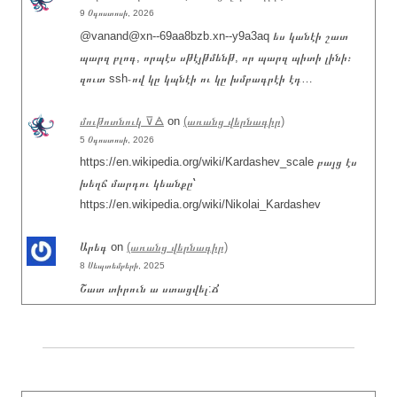
9 Օգոստոսի, 2026
@vanand@xn--69aa8bzb.xn--y9a3aq ես կանէի շատ
պարզ բլոգ, որպէս սթէյթմենթ, որ պարզ պիտի լինի։
զուտ ssh֊ով կը կպնէի ու կը խմբագրէի էդ…
մութոտնուկ ⊽🜁
on
(առանց վերնագիր)
5 Օգոստոսի, 2026
https://en.wikipedia.org/wiki/Kardashev_scale բայց էս
խեղճ մարդու կեանքը՝
https://en.wikipedia.org/wiki/Nikolai_Kardashev
Արեգ
on
(առանց վերնագիր)
8 Սեպտեմբերի, 2025
Շատ տիրուն ա ստացվել:Ճ