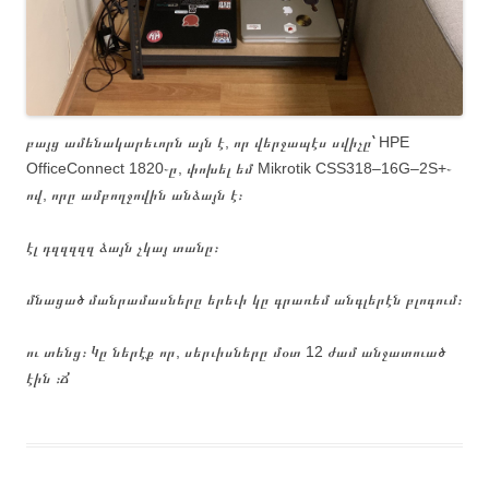
բայց ամենակարեւորն այն է, որ վերջապէս սվիչը՝ HPE
OfficeConnect 1820֊ը, փոխել եմ Mikrotik CSS318–16G–2S+֊
ով, որը ամբողջովին անձայն է։
էլ դզզզզզ ձայն չկայ տանը։
մնացած մանրամասները երեւի կը գրառեմ անգլերէն բլոգում։
ու տենց։ Կը ներէք որ, սերւիսները մօտ 12 ժամ անջատուած
էին ։Ճ