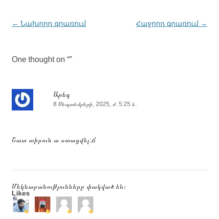
Գրառումների
←
Նախորդ գրառում
Հաջորդ գրառում
→
նավարկումը
One thought on “
”
Արեգ
8 Սեպտեմբերի, 2025, ժ. 5:25 ե.
Շատ տիրուն ա ստացվել:Ճ
Մեկնաբանությունները փակված են։
Likes