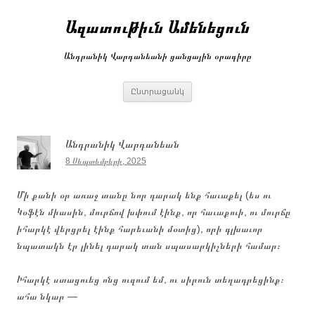
Անցնել
բովանդակությանը
Ազատութիւն Ամենեցուն
Անդրանիկ Վարդանեանի ցանցային օրագիրը
Ընտրացանկ
Անդրանիկ Վարդանեան
8 Սեպտեմբերի, 2025
Մի քանի օր առաջ տանը նոր դարակ ենք հաւաքել (ես ու
Կօֆէն միասին, մուրճով խփում էինք, որ հաւաքուի, ու մուրճը
իհարկէ վերցրել էինք հարեւանի մօտից), որի գլխաւոր
նպատակն էր լինել դարակ տան սպասարկիչների համար։
Իհարկէ ստացուեց ոնց ուզում եմ, ու սիրուն տեղադրեցինք։
ահա նկար —