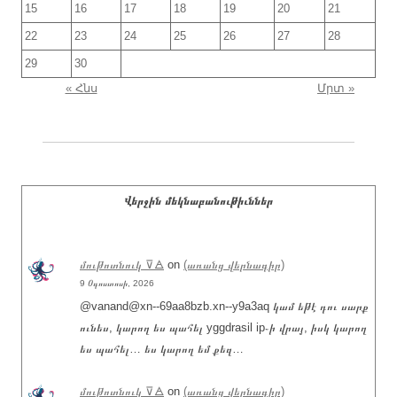
15
16
17
18
19
20
21
22
23
24
25
26
27
28
29
30
« Հնս
Մրտ »
Վերջին մեկնաբանութիւններ
մութոտնուկ ⊽🜁
on
(առանց վերնագիր)
9 Օգոստոսի, 2026
@vanand@xn--69aa8bzb.xn--y9a3aq կամ եթէ դու սարք
ունես, կարող ես պահել yggdrasil ip֊ի վրայ, իսկ կարող
ես պահել… ես կարող եմ քեզ…
մութոտնուկ ⊽🜁
on
(առանց վերնագիր)