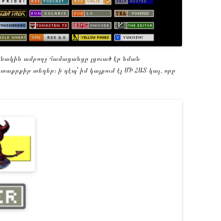
մանակին ամբողջ համացանցը լցուած էր նման
տաքրքիր տեղեր։ ի դէպ՝ իմ կայքում էլ ՄԻ ՀԱՏ կայ, որը