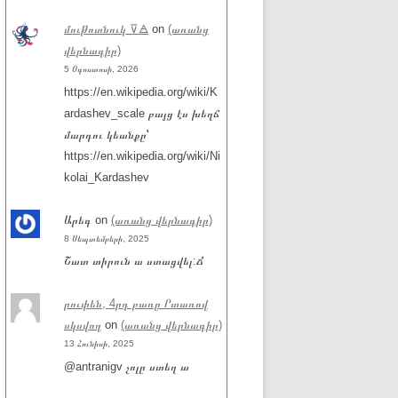
մութոտնուկ ⊽🜁
on
(առանց
վերնագիր)
5 Օգոստոսի, 2026
https://en.wikipedia.org/wiki/K
ardashev_scale բայց էս խեղճ
մարդու կեանքը՝
https://en.wikipedia.org/wiki/Ni
kolai_Kardashev
Արեգ
on
(առանց վերնագիր)
8 Սեպտեմբերի, 2025
Շատ տիրուն ա ստացվել:Ճ
րուփեն, 4րդ բառը Րտառով
սկսվող
on
(առանց վերնագիր)
13 Հունիսի, 2025
@antranigv չոլը ստեղ ա