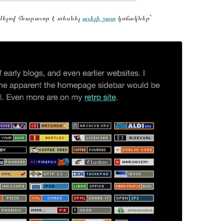
ղմելով հնարաւոր է տեսնել
աւելի շատ
կոճակներ՝