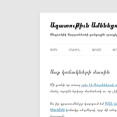
Անցնել
բովանդակությանը
Ազատութիւն Ամենեցո
Անդրանիկ Վարդանեանի ցանցային օրագի
ՑՕԳ
ՄԱՍԻՆ
ՖՈՏՕ
Փ
Ասք կոճակների մասին
Մի քանի օր առաջ
յղել էի Ռուբեներդի բ
մտել, արդէն երկար ժամանակ ա, որ չէի
Ես իր գրառումները կարդում եմ
RSS հ
MarsEdit
կոճակը սեղմելով, որը մի ան
կայքում։