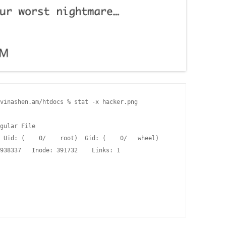
vinashen.am/htdocs % stat -x hacker.png

gular File

 Uid: (    0/    root)  Gid: (    0/   wheel)

938337   Inode: 391732    Links: 1
