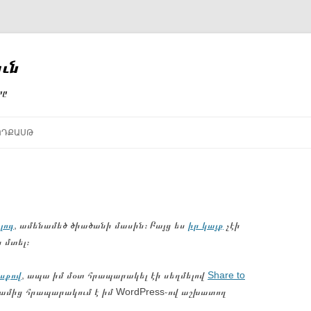
ւն
րը
ՈԴՔԱՍԹ
լոգ
, ամենամեծ ծիածանի մասին։ Բայց ես
իր կայք
չէի
 մտել։
ոսքով
, ապա իմ մօտ հրապարակել էի սեղմելով
Share to
գամից հրապարակում է իմ WordPress֊ով աշխատող