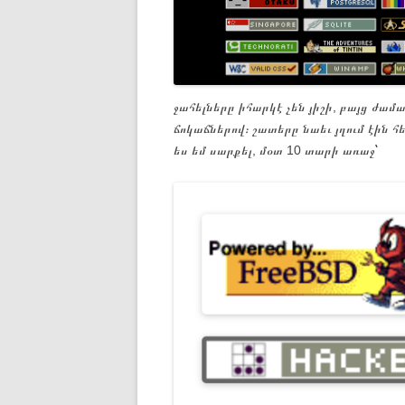
ջահելները իհարկէ չեն յիշի, բայց ժա
ճոկաճներով։ շատերը նաեւ յղում էին հե
ես եմ սարքել, մօտ 10 տարի առաջ՝