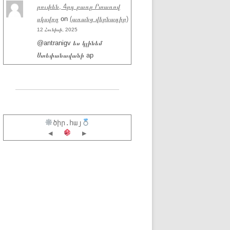
րուփեն, 4րդ բառը Րտառով
սկսվող
on
(առանց վերնագիր)
12 Հունիսի, 2025
@antranigv ես կլինեմ
Ստեփանավանի ap
ծիր.հայ
◀
▶