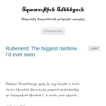
Անցնել
բովանդակությանը
Ազատութիւն Ամենեցուն
Անդրանիկ Վարդանեանի ցանցային օրագիրը
Ընտրացանկ
Rubenerd: The biggest rainbow
ՀՂՈՒՄ
I’d ever seen
:
Ընկերս՝ Ռուբեներդը, գրել էր այդ մասին ու նաեւ
հաւէս նկարներ կիսուել իր բլոգում։ իսկականից
որ հսկայական ծիածան է, ու նաեւ շատ սիրուն։