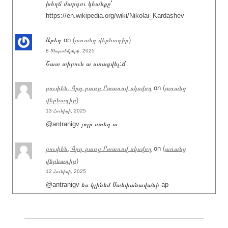
խեղճ մարդու կեանքը՝
https://en.wikipedia.org/wiki/Nikolai_Kardashev
Արեգ
on
(առանց վերնագիր)
8 Սեպտեմբերի, 2025
Շատ տիրուն ա ստացվել:Ճ
րուփեն, 4րդ բառը Րտառով սկսվող
on
(առանց
վերնագիր)
13 Հունիսի, 2025
@antranigv չոլը ստեղ ա
րուփեն, 4րդ բառը Րտառով սկսվող
on
(առանց
վերնագիր)
12 Հունիսի, 2025
@antranigv ես կլինեմ Ստեփանավանի ap