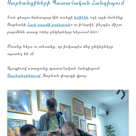
Սարեանցիների Պատահական Հանդիպում
Տուն գնալու ճանապարհին ասեցի
կօֆէին
«դէ արի մտնենք
Սարեանի
Հայկ սուրճի բովարան
» ու իհարկէ, ինչպէս միշտ,
բարմենն ասաց «ձեր ընկերները ներսում են»։
Մտանք ներս ու տեսանք, որ իսկապէս մեր ընկերները
այստեղ են ։Ճ
Այսպիսով ստացուեց պատահական հանդիպում
Սարեանցիներով
, Սարեան փողոցի վրայ։