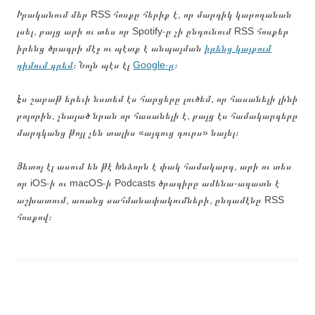
Իրականում մեր RSS հոսքը հերիք է, որ մարդիկ կարողանան
լսել, բայց արի ու տես որ Spotify֊ը չի ընդունում RSS հոսքեր
իրենց ծրագրի մէջ ու պէտք է անպայման
իրենց կայքում
դիմում գրեմ
։ Նոյն պէս էլ
Google֊ը
։
Էս շաբաթ երեւի նստեմ էս հարցերը լուծեմ, որ հասանելի լինի
բոլորին, չնայած նրան որ հասանելի է, բայց էս համակարգերը
մարդկանց թոյլ չեն տալիս «այգուց դուրս» նայել։
Յետոյ էլ ասում են թէ Խնձորն է փակ համակարգ, արի ու տես
որ iOS֊ի ու macOS֊ի Podcasts ծրագիրը ամենա֊ազատն է
աշխատում, առանց սահմանափակումների, ընդամէնը RSS
հոսքով։