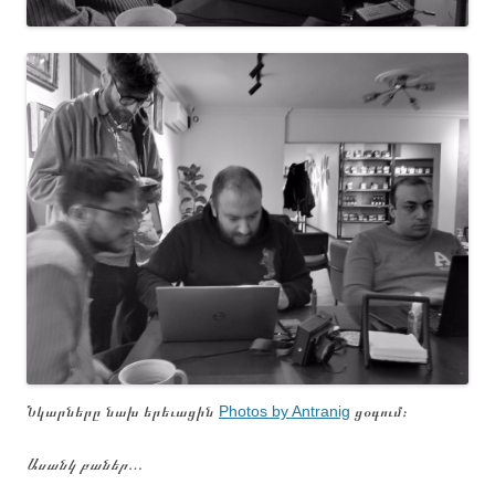
Նկարները նախ երեւացին
Photos by Antranig
ցօգում։
Ասանկ բաներ…