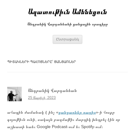
Անցնել
բովանդակությանը
Ազատութիւն Ամենեցուն
Անդրանիկ Վարդանեանի ցանցային օրագիրը
Ընտրացանկ
ՊԻՏԱԿՆԵՐԻ ՊԱՀՈՑՆԵՐԸ՝
ՑԱՆՑԱՌՆԵՐ
Անդրանիկ Վարդանեան
25 Ապրիլի, 2023
ահագին ժամանակ է ինչ «
ցանցառներ ռադիօ
»֊ի հոսքը
գոյութիւն ունի, սակայն բազմաթիւ մարդիկ խնդրել էին որ
աշխատի նաեւ Google Podcast֊ում եւ Spotify֊ում։