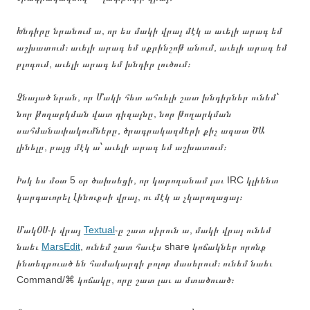
Խնդիրը նրանում ա, որ ես մակի վրայ մէկ ա աւելի արագ եմ
աշխատում։ աւելի արագ եմ սքրինշոթ անում, աւելի արագ եմ
բլոգում, աւելի արագ եմ խնդիր լուծում։
Չնայած նրան, որ Մակի հետ ահռելի շատ խնդիրներ ունեմ՝
նոր թողարկման վատ դիզայնը, նոր թողարկման
սահմանափակումները, ծրագրակազմերի քիչ ազատ ԾԱ
լինելը, բայց մէկ ա՝ աւելի արագ եմ աշխատում։
Իսկ ես մօտ 5 օր ծախսեցի, որ կարողանամ լաւ IRC կլիենտ
կարգաւորել Լինուքսի վրայ, ու մէկ ա չկարողացայ։
ՄակՕՍ֊ի վրայ
Textual
֊ը շատ սիրուն ա, մակի վրայ ունեմ
նաեւ
MarsEdit
, ունեմ շատ հաւէս share կոճակներ որոնք
ինտեգրուած են համակարգի բոլոր մասերում։ ունեմ նաեւ
Command/⌘ կոճակը, որը շատ լաւ ա մտածուած։