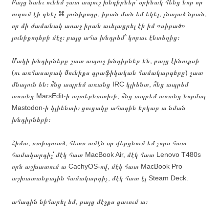
Բայց նաեւ ունեմ շատ ապուշ խնդիրներ՝ օրինակ հենց նոր որ
ուզում էի դնել ⌘ յունիքոդը, իրան ման եմ եկել, չնայած նրան,
որ մի ժամանակ առաջ իրան աւելացրել էի իմ «սիրած»
յունիքոդերի մէջ։ բայց ահա խնդրեմ՝ կորաւ էնտեղից։
Մակի խնդիրները շատ ապուշ խնդիրներ են, բայց Լինուքսի
(ու առհասարակ Յունիքս գրաֆիկական համակարգերը) շատ
մնայուն են։ ո՞նց ապրեմ առանց IRC կլիենտ, ո՞նց ապրեմ
առանց MarsEdit֊ի ալտերնատիւի, ո՞նց ապրեմ առանց նորմալ
Mastodon֊ի կլիենտի։ ցուցակը ահագին երկար ա նման
խնդիրների։
Հիմա, ստիպուած, հետս ամէն օր վերցնում եմ չորս հատ
համակարգիչ՝ մէկ հատ MacBook Air, մէկ հատ Lenovo T480s
որն աշխատում ա CachyOS֊ով, մէկ հատ MacBook Pro
աշխատանքային համակարգիչ, մէկ հատ էլ Steam Deck.
ահագին նիհարել եմ, բայց մէջքս ցաւում ա։