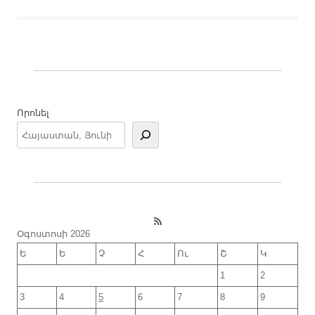
Որոնել
RSS Feed
Օգոստոսի 2026
Ե
Ե
Չ
Հ
Ու
Շ
Կ
1
2
3
4
5
6
7
8
9