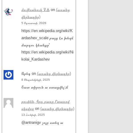
մութոտնուկ ⊽🜁
on
(առանց
վերնագիր)
5 Օգոստոսի, 2026
https://en.wikipedia.org/wiki/K
ardashev_scale բայց էս խեղճ
մարդու կեանքը՝
https://en.wikipedia.org/wiki/Ni
kolai_Kardashev
Արեգ
on
(առանց վերնագիր)
8 Սեպտեմբերի, 2025
Շատ տիրուն ա ստացվել:Ճ
րուփեն, 4րդ բառը Րտառով
սկսվող
on
(առանց վերնագիր)
13 Հունիսի, 2025
@antranigv չոլը ստեղ ա