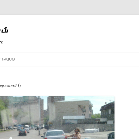
ւն
րը
ՈԴՔԱՍԹ
բուսում (։