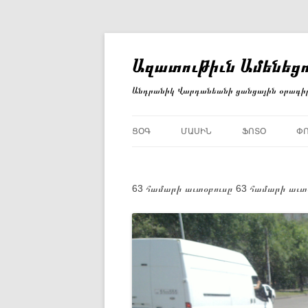
Անցնել
բովանդակությանը
Ազատութիւն Ամենեցո
Անդրանիկ Վարդանեանի ցանցային օրագի
ՑՕԳ
ՄԱՍԻՆ
ՖՈՏՕ
Փ
63 համարի աւտօբուսը 63 համարի աւտօ