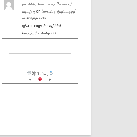
րուփեն, 4րդ բառը Րտառով
սկսվող
on
(առանց վերնագիր)
12 Հունիսի, 2025
@antranigv ես կլինեմ
Ստեփանավանի ap
ծիր.հայ
◀
▶