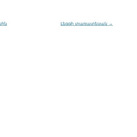
սին
Լեգգի տառատեսակ
→